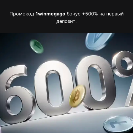
Промокод
1winmegago
бонус +500% на первый
депозит!