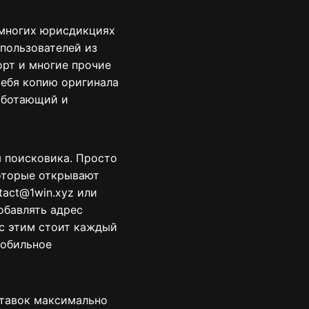
 многих юрисдикциях
пользователей из
орт и многие прочие
себя копию оригинала
аботающий и
м поисковика. Просто
которые открывают
tact@1win.xyz
или
обавлять адрес
 с этим стоит каждый
мобильное
ставок максимально