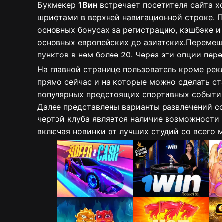
Букмекер
1Вин
встречает посетителя сайта 
шрифтами в верхней навигационной строке. 
основных бонусах за регистрацию, кэшбэке и
основных европейских до азиатских.Перемещ
пунктов в нем более 20. Через эти опции пе
На главной странице пользователь кроме ре
прямо сейчас и на которые можно сделать ст
популярных предстоящих спортивных событий
Далее представлены варианты развлечений с
чертой клуба является наличие возможности
включая новинки от лучших студий со всего 