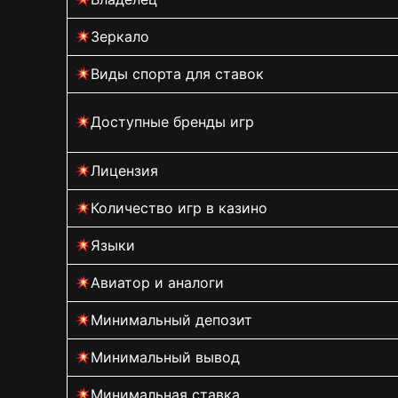
Зеркало
Виды спорта для ставок
Доступные бренды игр
Лицензия
Количество игр в казино
Языки
Авиатор и аналоги
Минимальный депозит
Минимальный вывод
Минимальная ставка