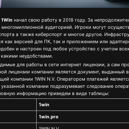
ы
1Win
начал свою работу в 2018 году. За непродолжит
 с многомиллионной аудиторией. Игроки могут осущест
спорта а также киберспорт и многое другое. Инфрастр
ся как версией для ПК, так и приложением или адапти
добен и настроен под любое устройство с учетом всех
с какими неудобствами.
имые для работы в сети интернет лицензии, а сам пр
ной лицензии компании является документ, выданный 
щей компании 1WIN N.V. Оператором платежей являетс
 указанной компании подразумевает следование опер
сновную информацию приведем в виде таблицы:
1win
1win.pro
1WIN N.V.