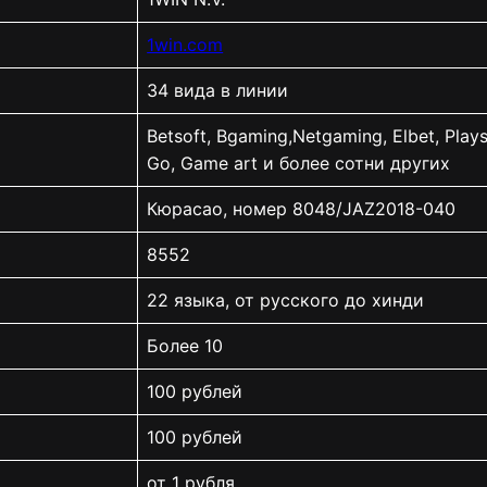
1win.com
34 вида в линии
Betsoft, Bgaming,Netgaming, Elbet, Plays
Go, Game art и более сотни других
Кюрасао, номер 8048/JAZ2018-040
8552
22 языка, от русского до хинди
Более 10
100 рублей
100 рублей
от 1 рубля