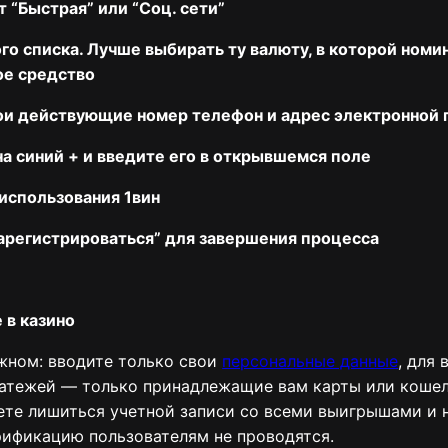
 “Быстрая” или “Соц. сети”
о списка. Лучше выбирать ту валюту, в которой номи
ое средство
ои действующие номер телефон и адрес электронной
на синий + и введите его в открывшемся поле
использования 1вин
арегистрироваться” для завершения процесса
 в казино
жном: вводите только свои
персональные данные
, для
платежей — только принадлежащие вам карты или кошел
ете лишиться учетной записи со всеми выигрышами и
рификацию пользователям не проводятся.