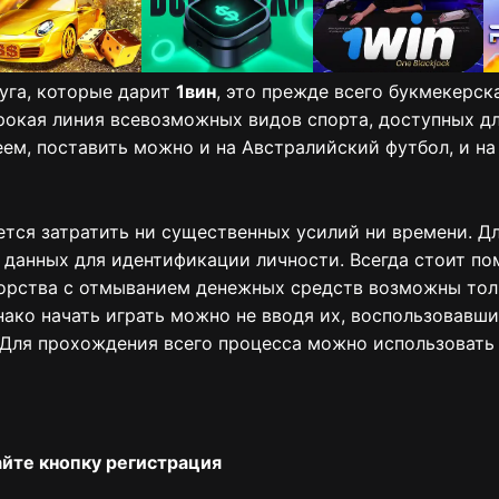
уга, которые дарит
1вин
, это прежде всего букмекерск
рокая линия всевозможных видов спорта, доступных дл
м, поставить можно и на Австралийский футбол, и на 
тся затратить ни существенных усилий ни времени. Дл
 данных для идентификации личности. Всегда стоит пом
борства с отмыванием денежных средств возможны тол
ако начать играть можно не вводя их, воспользовавш
. Для прохождения всего процесса можно использовать
айте кнопку регистрация